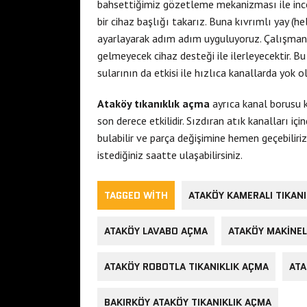
bahsettiğimiz gözetleme mekanizması ile ince
bir cihaz başlığı takarız. Buna kıvrımlı yay (h
ayarlayarak adım adım uyguluyoruz. Çalışman
gelmeyecek cihaz desteği ile ilerleyecektir. Bu
sularının da etkisi ile hızlıca kanallarda yok
Ataköy tıkanıklık açma
ayrıca kanal borusu 
son derece etkilidir. Sızdıran atık kanalları i
bulabilir ve parça değişimine hemen geçebilir
istediğiniz saatte ulaşabilirsiniz.
TAGGED WITH
ATAKÖY KAMERALI TIKAN
ATAKÖY LAVABO AÇMA
ATAKÖY MAKINEL
ATAKÖY ROBOTLA TIKANIKLIK AÇMA
ATA
BAKIRKÖY ATAKÖY TIKANIKLIK AÇMA