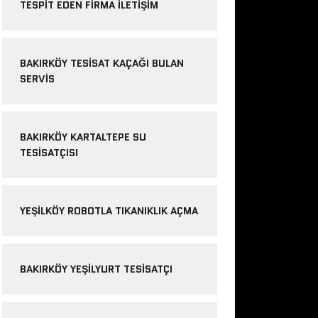
TESPIT EDEN FIRMA ILETIŞIM
BAKIRKÖY TESISAT KAÇAĞI BULAN
SERVIS
BAKIRKÖY KARTALTEPE SU
TESISATÇISI
YEŞILKÖY ROBOTLA TIKANIKLIK AÇMA
BAKIRKÖY YEŞILYURT TESISATÇI