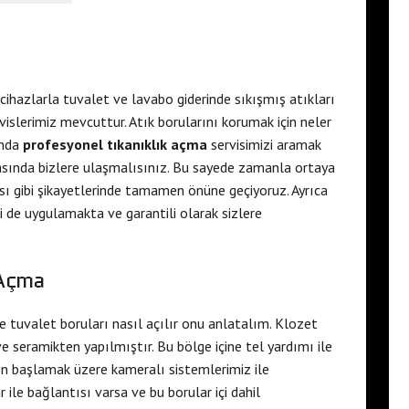
cihazlarla tuvalet ve lavabo giderinde sıkışmış atıkları
vislerimiz mevcuttur. Atık borularını korumak için neler
unda
profesyonel tıkanıklık açma
servisimizi aramak
rasında bizlere ulaşmalısınız. Bu sayede zamanla ortaya
ası gibi şikayetlerinde tamamen önüne geçiyoruz. Ayrıca
i de uygulamakta ve garantili olarak sizlere
 Açma
e tuvalet boruları nasıl açılır onu anlatalım. Klozet
 ve seramikten yapılmıştır. Bu bölge içine tel yardımı ile
eden başlamak üzere kameralı sistemlerimiz ile
r ile bağlantısı varsa ve bu borular içi dahil