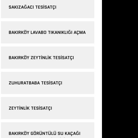
SAKIZAĞACI TESISATÇI
BAKIRKÖY LAVABO TIKANIKLIĞI AÇMA
BAKIRKÖY ZEYTINLIK TESISATÇI
ZUHURATBABA TESISATÇI
ZEYTINLIK TESISATÇI
BAKIRKÖY GÖRÜNTÜLÜ SU KAÇAĞI