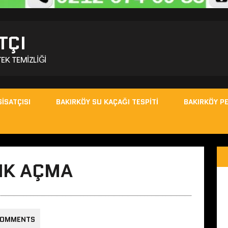
TÇI
EK TEMIZLIĞI
ISATÇISI
BAKIRKÖY SU KAÇAĞI TESPITI
BAKIRKÖY PE
IK AÇMA
COMMENTS