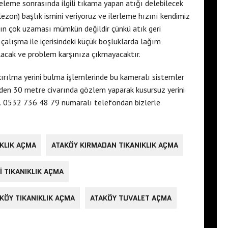
leme sonrasında ilgili tıkama yapan atığı delebilecek
elezon) başlık ismini veriyoruz ve ilerleme hızını kendimiz
ın çok uzaması mümkün değildir çünkü atık geri
 çalışma ile içerisindeki küçük boşluklarda lağım
 olacak ve problem karşınıza çıkmayacaktır.
kırılma yerini bulma işlemlerinde bu kameralı sistemler
çinden 30 metre civarında gözlem yaparak kusursuz yerini
iz. 0532 736 48 79 numaralı telefondan bizlerle
IKLIK AÇMA
ATAKÖY KIRMADAN TIKANIKLIK AÇMA
I TIKANIKLIK AÇMA
KÖY TIKANIKLIK AÇMA
ATAKÖY TUVALET AÇMA