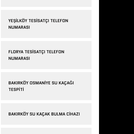
YEŞILKÖY TESISATÇI TELEFON
NUMARASI
FLORYA TESISATÇI TELEFON
NUMARASI
BAKIRKÖY OSMANIYE SU KAÇAĞI
TESPITI
BAKIRKÖY SU KAÇAK BULMA CIHAZI