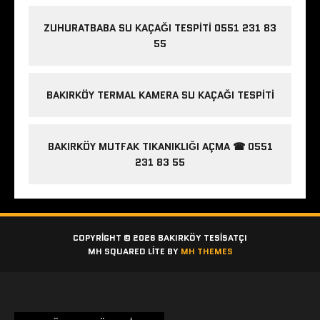
ZUHURATBABA SU KAÇAĞI TESPITI 0551 231 83
55
BAKIRKÖY TERMAL KAMERA SU KAÇAĞI TESPITI
BAKIRKÖY MUTFAK TIKANIKLIĞI AÇMA ☎ 0551
231 83 55
COPYRIGHT © 2026 BAKIRKÖY TESISATÇI
MH SQUARED LITE BY
MH THEMES
Etiketler