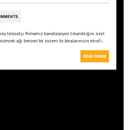
OMMENTS
rköy tesisatçı firmamız kanalizasyon tıkanıklığını özel
örümcek ağı benzeri bir sistem ile binalarınızın etrafı…
READ MORE