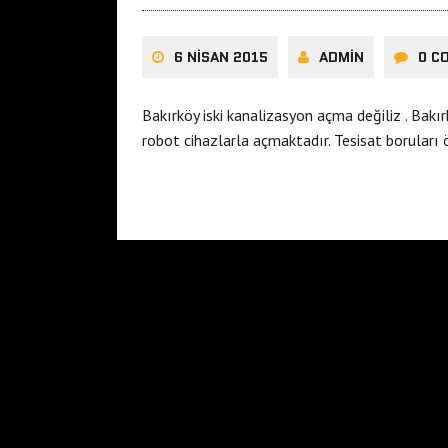
6 NISAN 2015
ADMIN
0 C
Bakırköy iski kanalizasyon açma değiliz . Bakı
robot cihazlarla açmaktadır. Tesisat boruları 