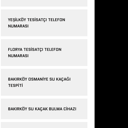
YEŞILKÖY TESISATÇI TELEFON
NUMARASI
FLORYA TESISATÇI TELEFON
NUMARASI
BAKIRKÖY OSMANIYE SU KAÇAĞI
TESPITI
BAKIRKÖY SU KAÇAK BULMA CIHAZI