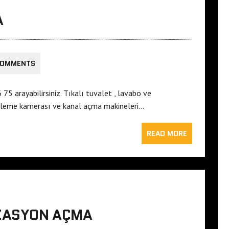
A
COMMENTS
5 arayabilirsiniz. Tıkalı tuvalet , lavabo ve
tüleme kamerası ve kanal açma makineleri…
READ MORE
IZASYON AÇMA