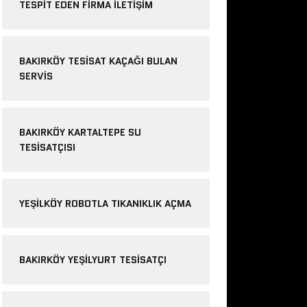
TESPIT EDEN FIRMA ILETIŞIM
BAKIRKÖY TESISAT KAÇAĞI BULAN
SERVIS
BAKIRKÖY KARTALTEPE SU
TESISATÇISI
YEŞILKÖY ROBOTLA TIKANIKLIK AÇMA
BAKIRKÖY YEŞILYURT TESISATÇI