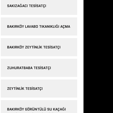
SAKIZAĞACI TESISATÇI
BAKIRKÖY LAVABO TIKANIKLIĞI AÇMA
BAKIRKÖY ZEYTINLIK TESISATÇI
ZUHURATBABA TESISATÇI
ZEYTINLIK TESISATÇI
BAKIRKÖY GÖRÜNTÜLÜ SU KAÇAĞI