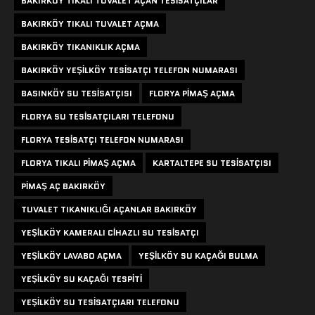
BAKIRKÖY TIKALI TUVALET AÇAN TESISATÇILAR
BAKIRKÖY TIKALI TUVALET AÇMA
BAKIRKÖY TIKANIKLIK AÇMA
BAKIRKÖY YEŞILKÖY TESISATÇI TELEFON NUMARASI
BASINKÖY SU TESISATÇISI
FLORYA PIMAŞ AÇMA
FLORYA SU TESISATÇILARI TELEFONU
FLORYA TESISATÇI TELEFON NUMARASI
FLORYA TIKALI PIMAŞ AÇMA
KARTALTEPE SU TESISATÇISI
PIMAŞ AÇ BAKIRKÖY
TUVALET TIKANIKLIĞI AÇANLAR BAKIRKÖY
YEŞILKÖY KAMERALI CIHAZLI SU TESISATÇI
YEŞILKÖY LAVABO AÇMA
YEŞILKÖY SU KAÇAĞI BULMA
YEŞILKÖY SU KAÇAĞI TESPITI
YEŞILKÖY SU TESISATÇIARI TELEFONU