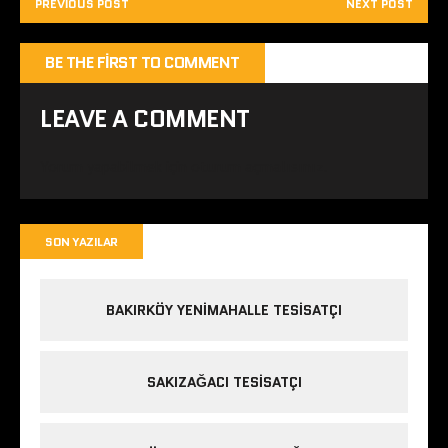
PREVIOUS POST
NEXT POST
BE THE FIRST TO COMMENT
LEAVE A COMMENT
Yorum yapabilmek için
oturum açmalısınız
.
SON YAZILAR
BAKIRKÖY YENIMAHALLE TESISATÇI
SAKIZAĞACI TESISATÇI