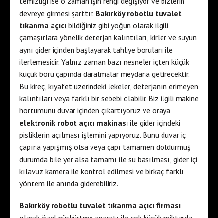
temizliği ise o zaman işin rengi değişiyor ve bizlerin
devreye girmesi şarttır.
Bakırköy robotlu tuvalet
tıkanma açıcı
bildiğiniz gibi yoğun olarak ilgili
çamaşırlara yönelik deterjan kalıntıları, kirler ve suyun
aynı gider içinden başlayarak tahliye boruları ile
ilerlemesidir. Yalnız zaman bazı nesneler içten küçük
küçük boru çapında daralmalar meydana getirecektir.
Bu kireç, kıyafet üzerindeki lekeler, deterjanın erimeyen
kalıntıları veya farklı bir sebebi olabilir. Biz ilgili makine
hortumunu duvar içinden çıkartıyoruz ve oraya
elektronik robot açıcı makinası
ile gider içindeki
pisliklerin açılması işlemini yapıyoruz. Bunu duvar iç
çapına yapışmış olsa veya çapı tamamen doldurmuş
durumda bile yer alsa tamamı ile su basılması, gider içi
kılavuz kamera ile kontrol edilmesi ve birkaç farklı
yöntem ile anında giderebiliriz.
Bakırköy robotlu tuvalet tıkanma açıcı firması
olarak özel püskürtme aparatı ile çok küçük miktarda