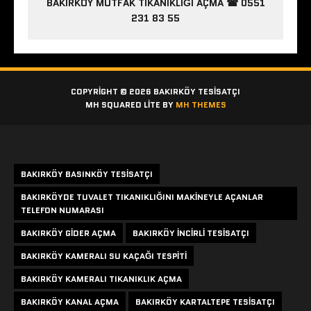
BAKIRKÖY MUTFAK TIKANIKLIĞI AÇMA ☎ 0551
231 83 55
COPYRIGHT © 2026 BAKIRKÖY TESISATÇI
MH SQUARED LITE BY
MH THEMES
Etiketler
BAKIRKÖY BASINKÖY TESISATÇI
BAKIRKÖYDE TUVALET TIKANIKLIĞINI MAKINEYLE AÇANLAR
TELEFON NUMARASI
BAKIRKÖY GIDER AÇMA
BAKIRKÖY INCIRLI TESISATÇI
BAKIRKÖY KAMERALI SU KAÇAĞI TESPITI
BAKIRKÖY KAMERALI TIKANIKLIK AÇMA
BAKIRKÖY KANAL AÇMA
BAKIRKÖY KARTALTEPE TESISATÇI