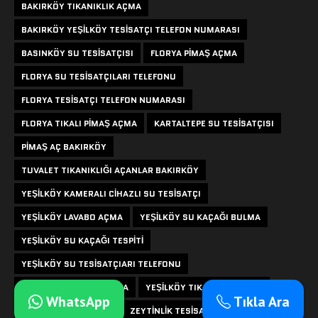
BAKIRKÖY TIKANIKLIK AÇMA
BAKIRKÖY YEŞILKÖY TESISATÇI TELEFON NUMARASI
BASINKÖY SU TESISATÇISI
FLORYA PIMAŞ AÇMA
FLORYA SU TESISATÇILARI TELEFONU
FLORYA TESISATÇI TELEFON NUMARASI
FLORYA TIKALI PIMAŞ AÇMA
KARTALTEPE SU TESISATÇISI
PIMAŞ AÇ BAKIRKÖY
TUVALET TIKANIKLIĞI AÇANLAR BAKIRKÖY
YEŞILKÖY KAMERALI CIHAZLI SU TESISATÇI
YEŞILKÖY LAVABO AÇMA
YEŞILKÖY SU KAÇAĞI BULMA
YEŞILKÖY SU KAÇAĞI TESPITI
YEŞILKÖY SU TESISATÇIARI TELEFONU
YEŞILKÖY TUVALET AÇMA
YEŞILKÖY TIKANIKLIK AÇMA
WhatsApp
Tıkla Ara
YEŞILYURT TESISATÇI
ZEYTINLIK TESISATÇI