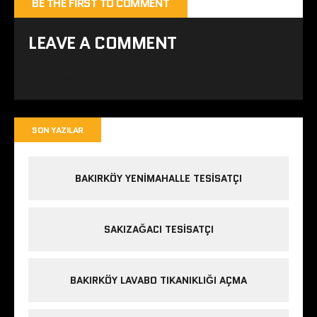
BE THE FIRST TO COMMENT
LEAVE A COMMENT
Yorum yapabilmek için
oturum açmalısınız
.
SON YAZILAR
BAKIRKÖY YENIMAHALLE TESISATÇI
SAKIZAĞACI TESISATÇI
BAKIRKÖY LAVABO TIKANIKLIĞI AÇMA