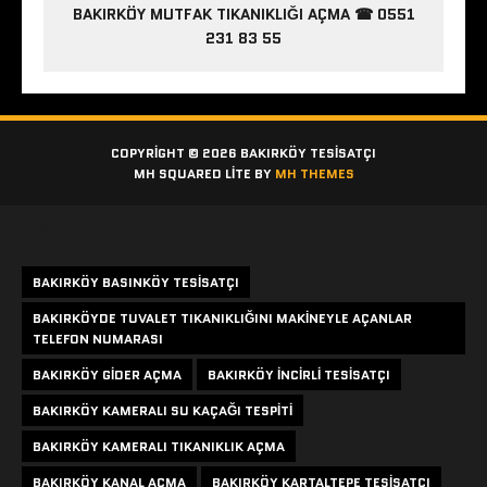
BAKIRKÖY MUTFAK TIKANIKLIĞI AÇMA ☎ 0551
231 83 55
COPYRIGHT © 2026 BAKIRKÖY TESISATÇI
MH SQUARED LITE BY
MH THEMES
Etiketler
BAKIRKÖY BASINKÖY TESISATÇI
BAKIRKÖYDE TUVALET TIKANIKLIĞINI MAKINEYLE AÇANLAR
TELEFON NUMARASI
BAKIRKÖY GIDER AÇMA
BAKIRKÖY INCIRLI TESISATÇI
BAKIRKÖY KAMERALI SU KAÇAĞI TESPITI
BAKIRKÖY KAMERALI TIKANIKLIK AÇMA
BAKIRKÖY KANAL AÇMA
BAKIRKÖY KARTALTEPE TESISATÇI