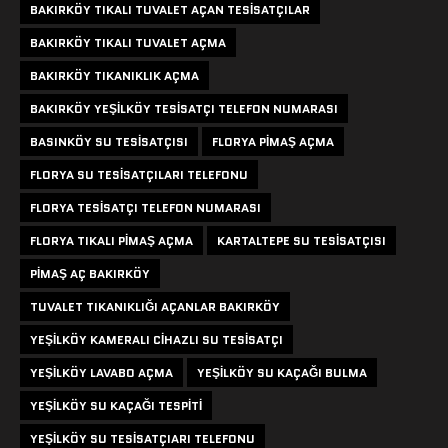
BAKIRKÖY TIKALI TUVALET AÇAN TESISATÇILAR
BAKIRKÖY TIKALI TUVALET AÇMA
BAKIRKÖY TIKANIKLIK AÇMA
BAKIRKÖY YEŞILKÖY TESISATÇI TELEFON NUMARASI
BASINKÖY SU TESISATÇISI
FLORYA PIMAŞ AÇMA
FLORYA SU TESISATÇILARI TELEFONU
FLORYA TESISATÇI TELEFON NUMARASI
FLORYA TIKALI PIMAŞ AÇMA
KARTALTEPE SU TESISATÇISI
PIMAŞ AÇ BAKIRKÖY
TUVALET TIKANIKLIĞI AÇANLAR BAKIRKÖY
YEŞILKÖY KAMERALI CIHAZLI SU TESISATÇI
YEŞILKÖY LAVABO AÇMA
YEŞILKÖY SU KAÇAĞI BULMA
YEŞILKÖY SU KAÇAĞI TESPITI
YEŞILKÖY SU TESISATÇIARI TELEFONU