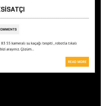
ESISATÇI
COMMENTS
83 55 kameralı su kaçağı tespiti , robotla tıkalı
 bizi arayınız. Çözüm…
READ MORE