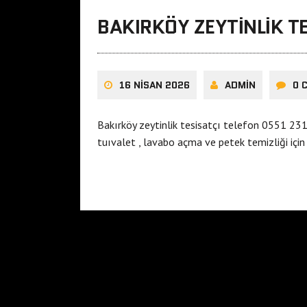
BAKIRKÖY ZEYTINLIK T
16 NISAN 2026
ADMIN
0 
Bakırköy zeytinlik tesisatçı telefon 0551 231 
tuıvalet , lavabo açma ve petek temizliği için