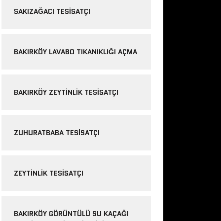
SAKIZAĞACI TESISATÇI
BAKIRKÖY LAVABO TIKANIKLIĞI AÇMA
BAKIRKÖY ZEYTINLIK TESISATÇI
ZUHURATBABA TESISATÇI
ZEYTINLIK TESISATÇI
BAKIRKÖY GÖRÜNTÜLÜ SU KAÇAĞI