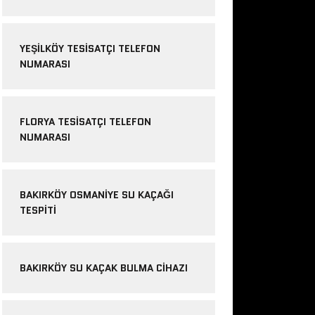
YEŞILKÖY TESISATÇI TELEFON
NUMARASI
FLORYA TESISATÇI TELEFON
NUMARASI
BAKIRKÖY OSMANIYE SU KAÇAĞI
TESPITI
BAKIRKÖY SU KAÇAK BULMA CIHAZI