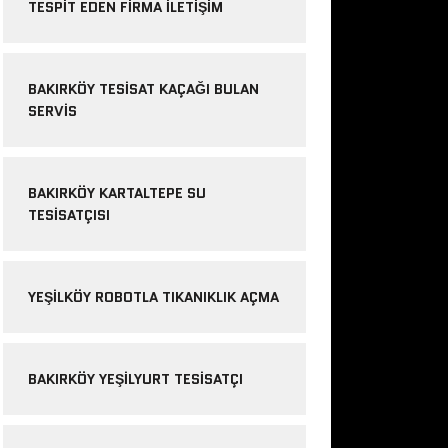
TESPIT EDEN FIRMA ILETIŞIM
BAKIRKÖY TESISAT KAÇAĞI BULAN
SERVIS
BAKIRKÖY KARTALTEPE SU
TESISATÇISI
YEŞILKÖY ROBOTLA TIKANIKLIK AÇMA
BAKIRKÖY YEŞILYURT TESISATÇI