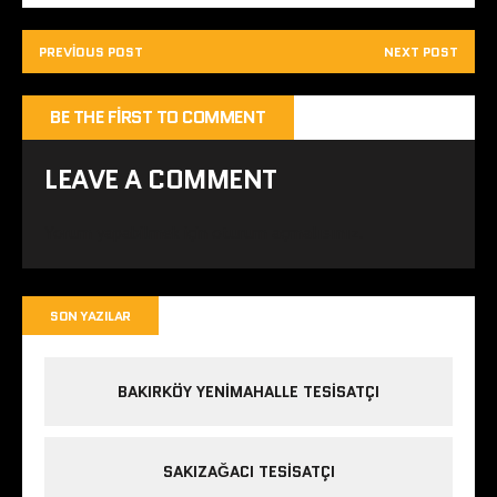
PREVIOUS POST
NEXT POST
BE THE FIRST TO COMMENT
LEAVE A COMMENT
Yorum yapabilmek için
oturum açmalısınız
.
SON YAZILAR
BAKIRKÖY YENIMAHALLE TESISATÇI
SAKIZAĞACI TESISATÇI