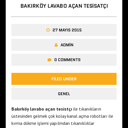
BAKIRKÖY LAVABO AÇAN TESISATÇI
27 MAYIS 2015
ADMIN
0 COMMENTS
FILED UNDER
GENEL
Bakırköy lavabo açan tesistçı
ile tıkanıkların
üstesinden gelmek çok kolay kanal açma robotları ile
kırma dökme işlemi yapılmdan tıkanıklıklar