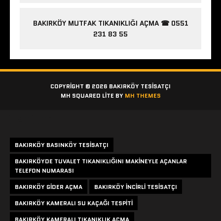
BAKIRKÖY MUTFAK TIKANIKLIĞI AÇMA ☎ 0551
231 83 55
COPYRIGHT © 2026 BAKIRKÖY TESISATÇI
MH SQUARED LITE BY
MH THEMES
Etiketler
BAKIRKÖY BASINKÖY TESISATÇI
BAKIRKÖYDE TUVALET TIKANIKLIĞINI MAKINEYLE AÇANLAR
TELEFON NUMARASI
BAKIRKÖY GIDER AÇMA
BAKIRKÖY INCIRLI TESISATÇI
BAKIRKÖY KAMERALI SU KAÇAĞI TESPITI
BAKIRKÖY KAMERALI TIKANIKLIK AÇMA