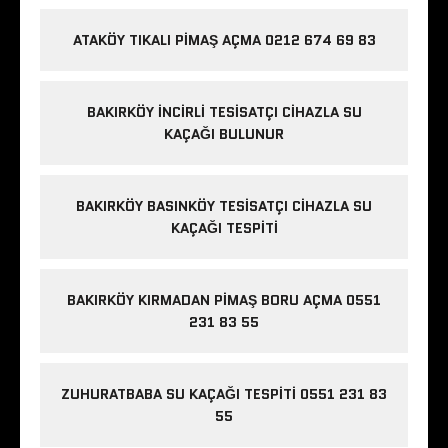
ATAKÖY TIKALI PIMAŞ AÇMA 0212 674 69 83
BAKIRKÖY İNCIRLI TESISATÇI CIHAZLA SU
KAÇAĞI BULUNUR
BAKIRKÖY BASINKÖY TESISATÇI CIHAZLA SU
KAÇAĞI TESPITI
BAKIRKÖY KIRMADAN PIMAŞ BORU AÇMA 0551
231 83 55
ZUHURATBABA SU KAÇAĞI TESPITI 0551 231 83
55