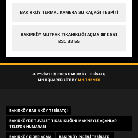
BAKIRKÖY TERMAL KAMERA SU KAÇAĞI TESPITI
BAKIRKÖY MUTFAK TIKANIKLIĞI AÇMA ☎ 0551
231 83 55
COPYRIGHT © 2026 BAKIRKÖY TESISATÇI
MH SQUARED LITE BY
MH THEMES
Etiketler
BAKIRKÖY BASINKÖY TESISATÇI
BAKIRKÖYDE TUVALET TIKANIKLIĞINI MAKINEYLE AÇANLAR
TELEFON NUMARASI
BAKIRKÖY GIDER AÇMA
BAKIRKÖY INCIRLI TESISATÇI